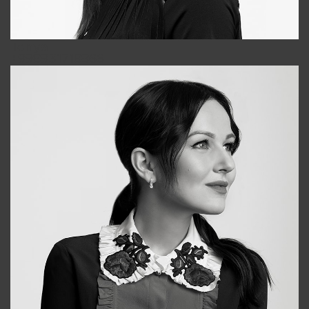
Tonya
+998931718866