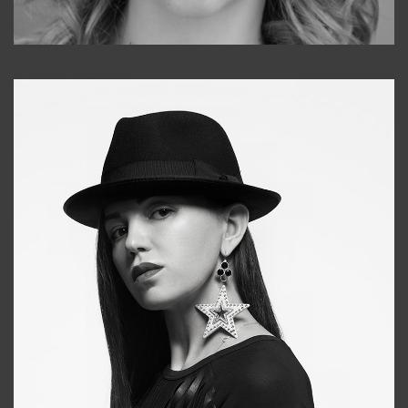
Galya
+998911648651