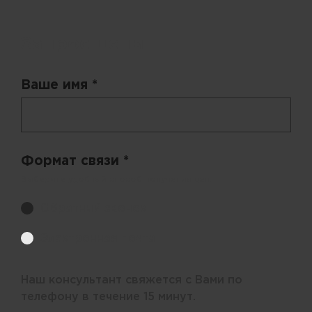
Запрос цены
Ваше имя *
Формат связи *
Выберите удобный способ получения цен.
Обратный звонок
Электронная почта
Наш консультант свяжется с Вами по
телефону в течение 15 минут.