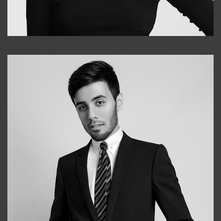
Elena
+998903282619