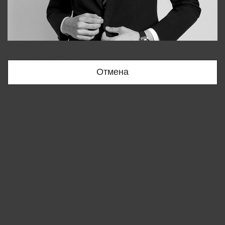
Bobur
+998909166696
Отмена