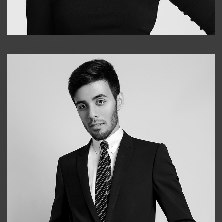
Elena
+998903282619