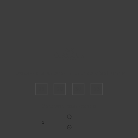
Пожалуйста, выберите размер Waist size w
28
29
30
33
Укажите количество