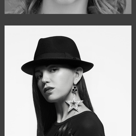
Galya
+998911648651