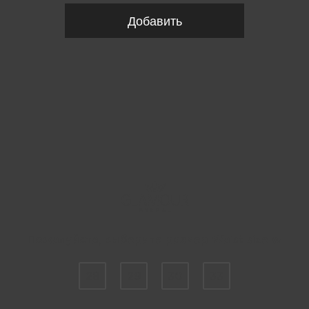
Добавить
Пожалуйста, выберите размер Waist size w
28
29
30
33