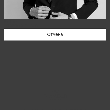
Bobur
+998909166696
Отмена