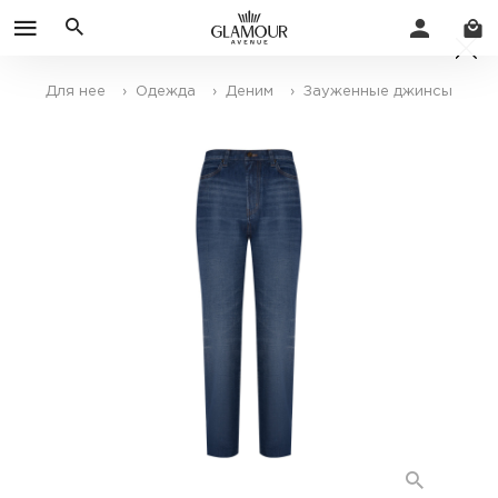
Для нее
› Одежда
› Деним
› Зауженные джинсы