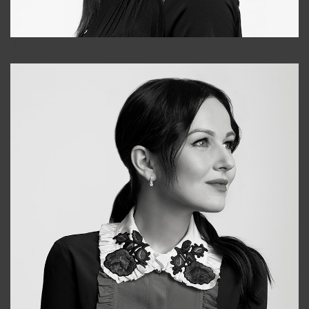
Tonya
+998931718866