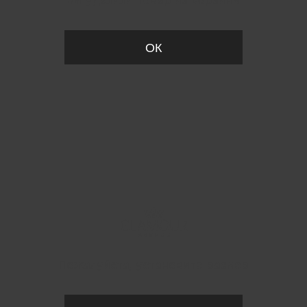
Вы удалили товар из корзины
ОК
Пожалуйста, установите размер