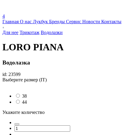
4
Главная
О нас
Лукбук
Бренды
Сервис
Новости
Контакты
Для нее
Трикотаж
Водолазки
LORO PIANA
Водолазка
id: 23599
Выберите размер (IT)
38
44
Укажите количество