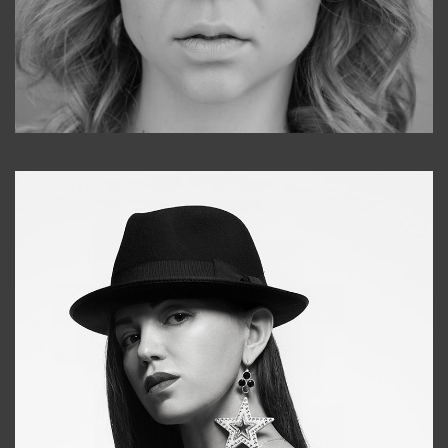
Galya
+998911648651