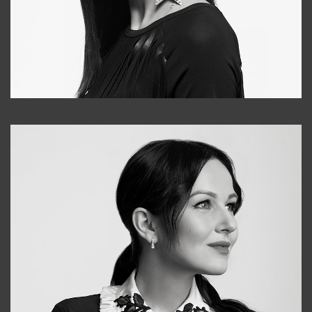
Tonya
+998931718866