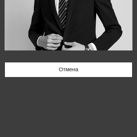
Bobur
+998909166696
Отмена