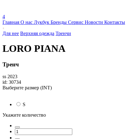
4
Главная
О нас
Лукбук
Бренды
Сервис
Новости
Контакты
Для нее
Верхняя одежда
Тренчи
LORO PIANA
Тренч
ss 2023
id: 30734
Выберите размер (INT)
S
Укажите количество