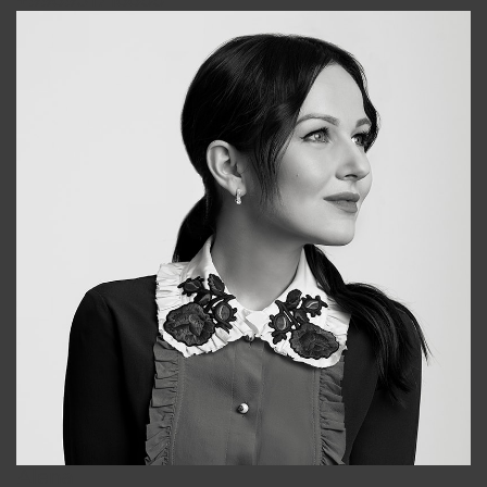
+998931718866
Alena