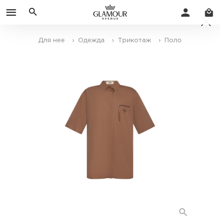
Для нее
› Одежда
› Трикотаж
› Поло