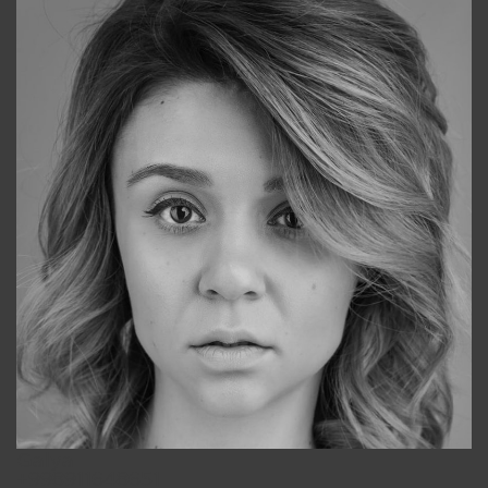
Galya
+998911648651