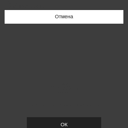
Bobur
+998909166696
Отмена
Вы удалили товар из корзины
ОК