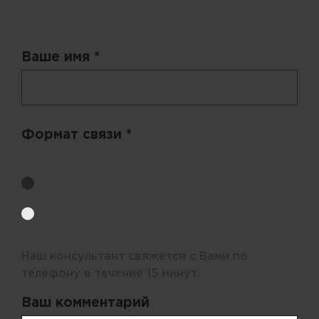
Запрос цены
Ваше имя *
Формат связи *
Выберите удобный способ получения цен.
Обратный звонок
Электронная почта
Наш консультант свяжется с Вами по
телефону в течение 15 минут.
Ваш комментарий