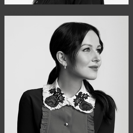
Tonya
+998931718866