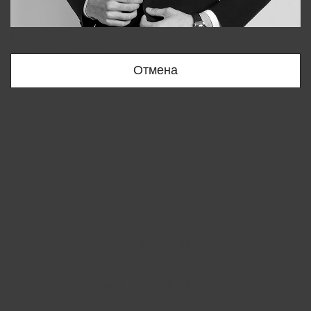
Bobur
+998909166696
Отмена
Вы удалили товар из корзины