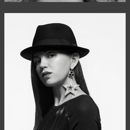
Galya
+998911648651