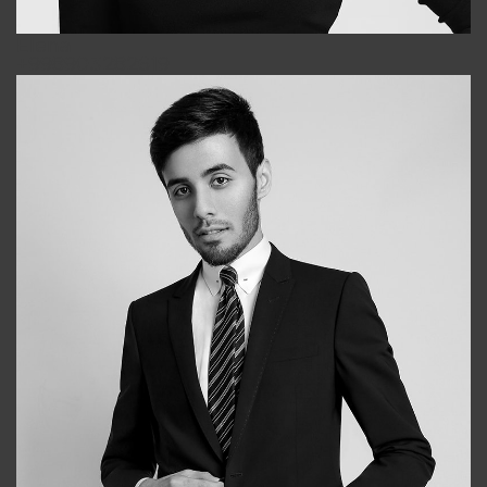
Elena
+998903282619