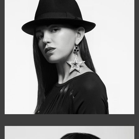
Tonya
+998931718866