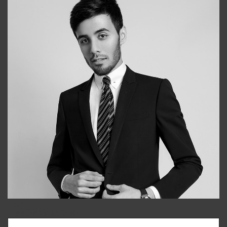
Bobur
+998909166696