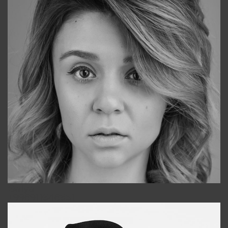
Galya
+998911648651