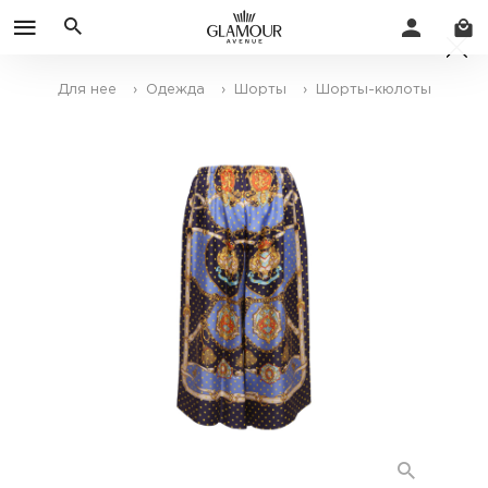
Для нее
› Одежда
› Шорты
› Шорты-кюлоты