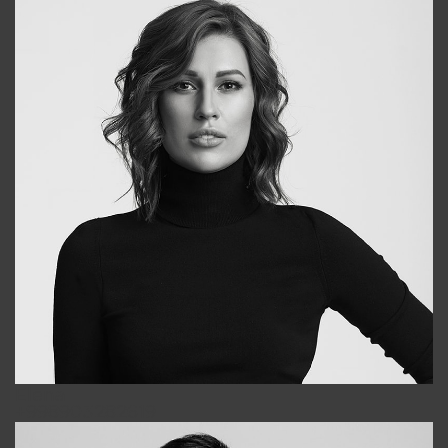
Elena
+998903282619