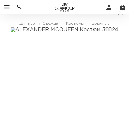
Для нее
› Одежда
› Костюмы
› Брючные