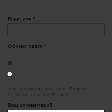
Запрос цены
Ваше имя *
Формат связи *
Выберите удобный способ получения цен.
Обратный звонок
Электронная почта
Наш консультант свяжется с Вами по
телефону в течение 15 минут.
Ваш комментарий