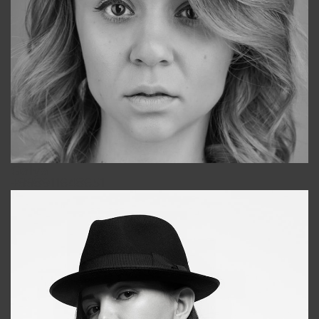
Galya
+998911648651