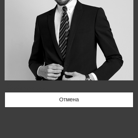
Bobur
+998909166696
Отмена