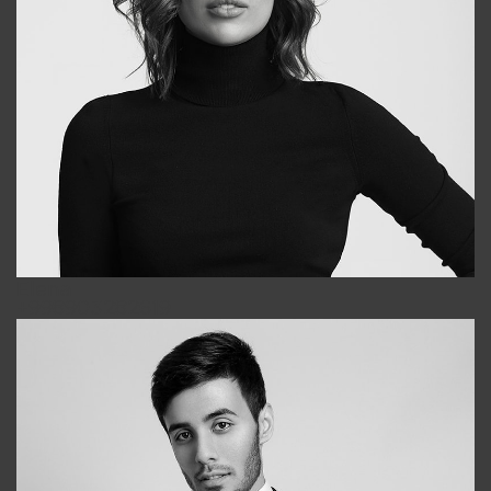
Elena
+998903282619