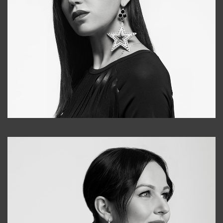
Tonya
+998931718866