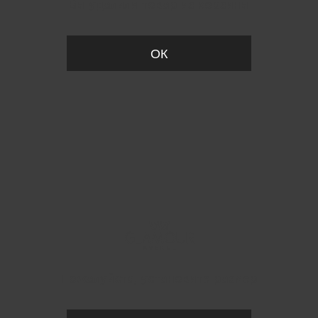
Вы удалили товар из корзины
ОК
Пожалуйста, установите размер