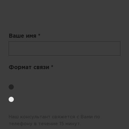
Запрос цены
Ваше имя *
Формат связи *
Выберите удобный способ получения цен.
Обратный звонок
Электронная почта
Наш консультант свяжется с Вами по
телефону в течение 15 минут.