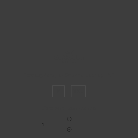
Пожалуйста, выберите размер INT
M
XXL
Укажите количество