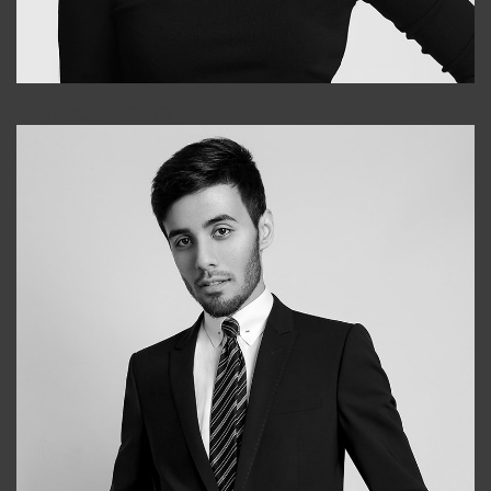
Elena
+998903282619