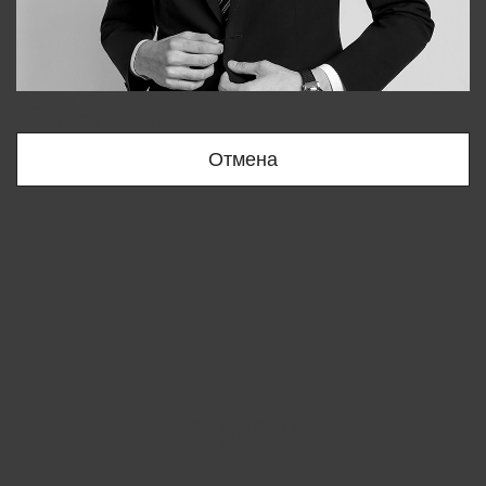
Bobur
+998909166696
Отмена