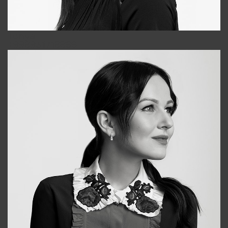
Tonya
+998931718866