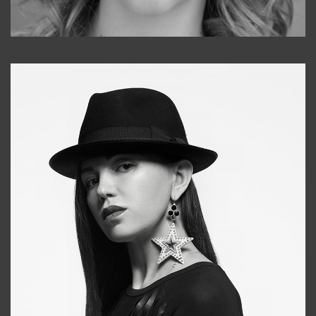
Galya
+998911648651