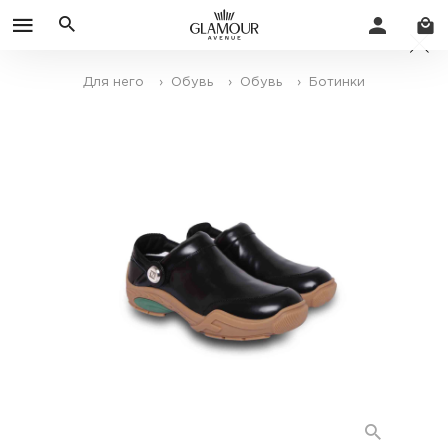
Для него
› Обувь
› Обувь
› Ботинки