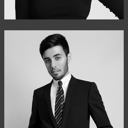
Elena
+998903282619