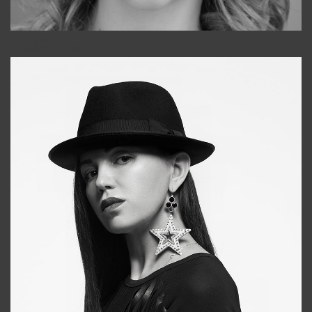
Galya
+998911648651