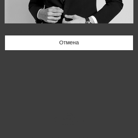
Bobur
+998909166696
Отмена
Вы удалили товар из корзины