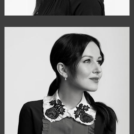
Tonya
+998931718866