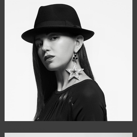
Tonya
+998931718866