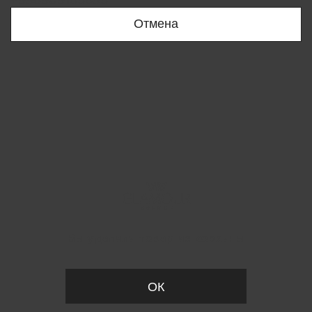
+998909166696
Отмена
Вы удалили товар из корзины
ОК