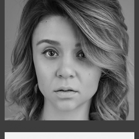
Galya
+998911648651