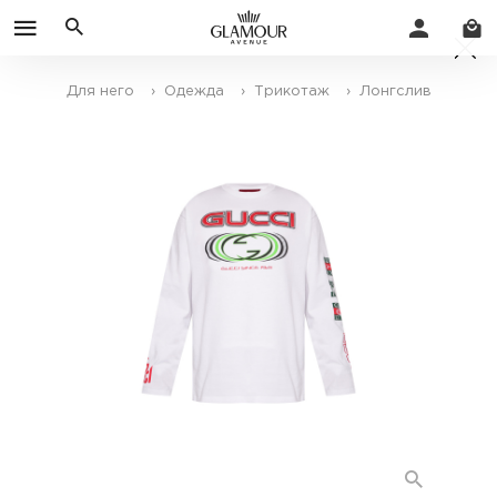
Для него
› Одежда
› Трикотаж
› Лонгслив