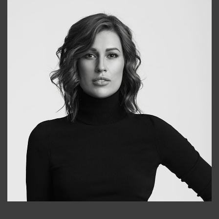
Elena
+998903282619