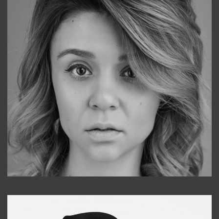
Galya
+998911648651