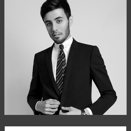
Bobur
+998909166696