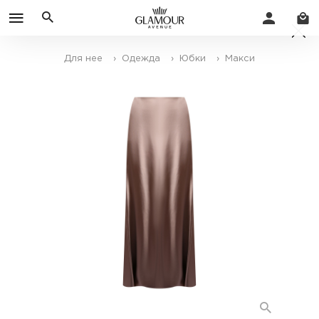
Для нее
› Одежда
› Юбки
› Макси