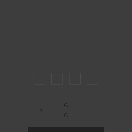
Пожалуйста, выберите размер US
0
2
4
8
Укажите количество