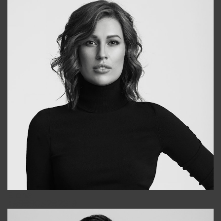
Elena
+998903282619