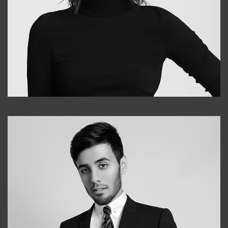
Elena
+998903282619