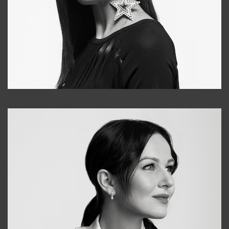
Tonya
+998931718866