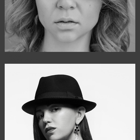
Galya
+998911648651