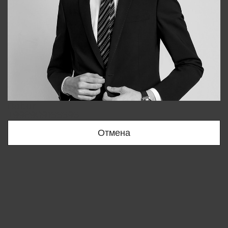
Bobur
+998909166696
Отмена