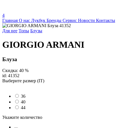
4
Главная
О нас
Лукбук
Бренды
Сервис
Новости
Контакты
Для нее
Топы
Блузы
GIORGIO ARMANI
Блуза
Скидка: 40 %
id: 41352
Выберите размер (IT)
36
40
44
Укажите количество