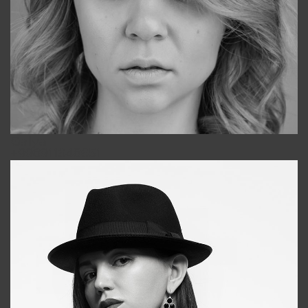
Galya
+998911648651