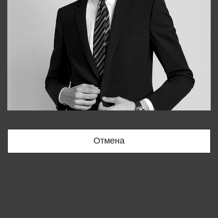
Bobur
+998909166696
Отмена