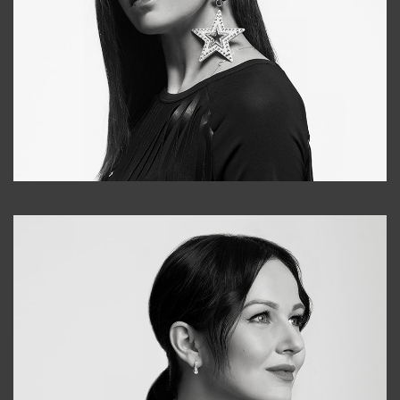
Tonya
+998931718866