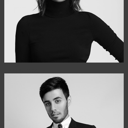
Elena
+998903282619