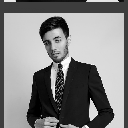
Elena
+998903282619