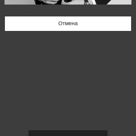
Bobur
+998909166696
Отмена
Вы удалили товар из корзины