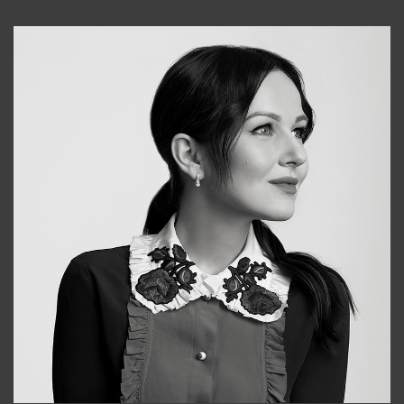
Tonya
+998931718866