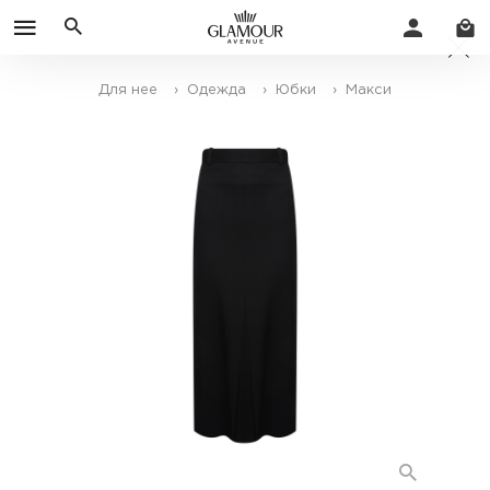
Для нее
› Одежда
› Юбки
› Макси