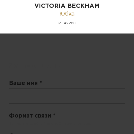
VICTORIA BECKHAM
Юбка
id: 42288
Запрос цены
Ваше имя *
Формат связи *
Выберите удобный способ получения цен.