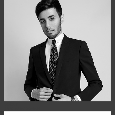
Bobur
+998909166696