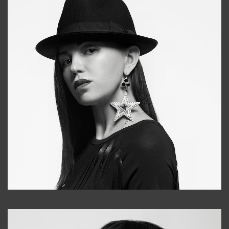
Tonya
+998931718866