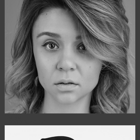
Galya
+998911648651