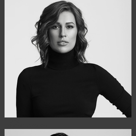
Elena
+998903282619