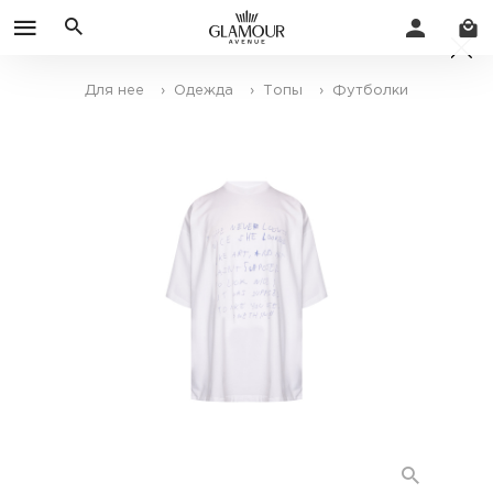
Для нее
› Одежда
› Топы
› Футболки