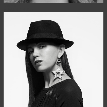
Galya
+998911648651