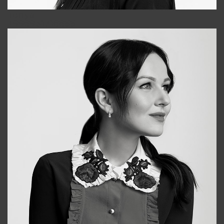
Tonya
+998931718866