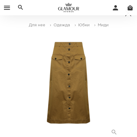
Для нее
› Одежда
› Юбки
› Миди