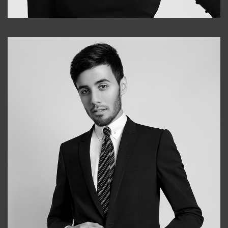
Elena
+998903282619