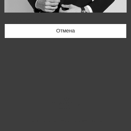
Bobur
+998909166696
Отмена
Вы удалили товар из корзины