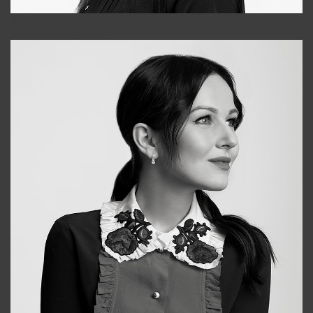
Tonya
+998931718866