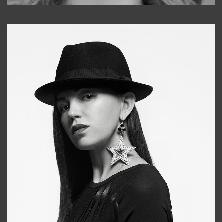
Galya
+998911648651