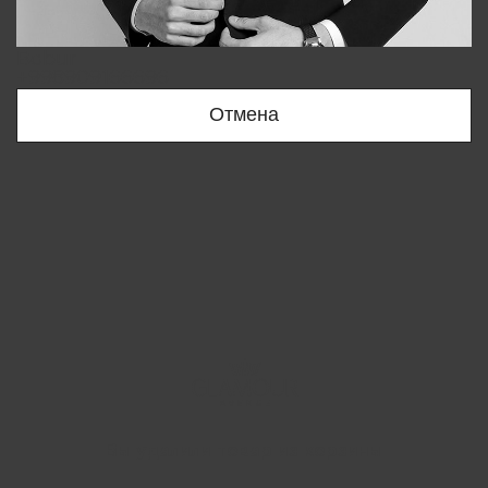
Bobur
+998909166696
Отмена
Вы удалили товар из корзины