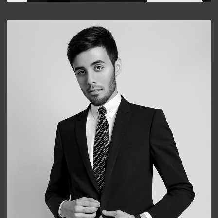
Elena
+998903282619