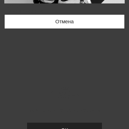
Bobur
+998909166696
Отмена
Вы удалили товар из корзины