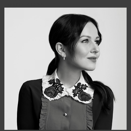
Tonya
+998931718866