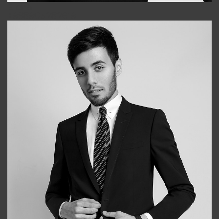
Elena
+998903282619