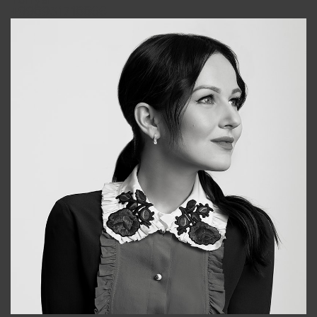
Tonya
+998931718866