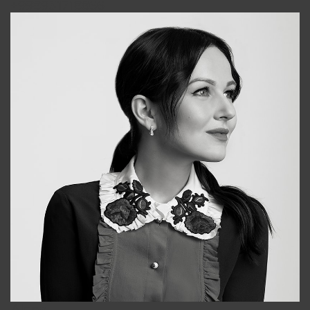
+998931718866
Alena