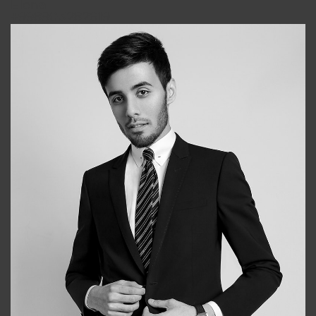
Elena
+998903282619