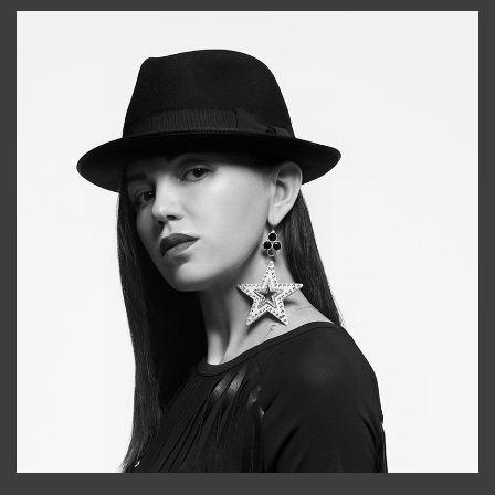
+998911648651
Tonya