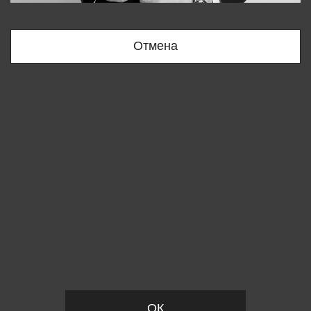
Bobur
+998909166696
Отмена
Вы удалили товар из корзины
ОК