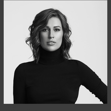
Elena
+998903282619