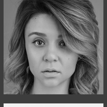
Galya
+998911648651