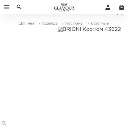
Для нее
› Одежда
› Костюмы
› Брючные