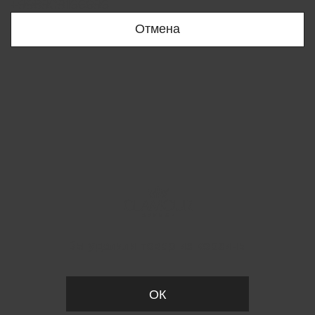
+998909166696
Отмена
Вы удалили товар из корзины
ОК