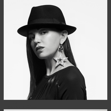
Tonya
+998931718866