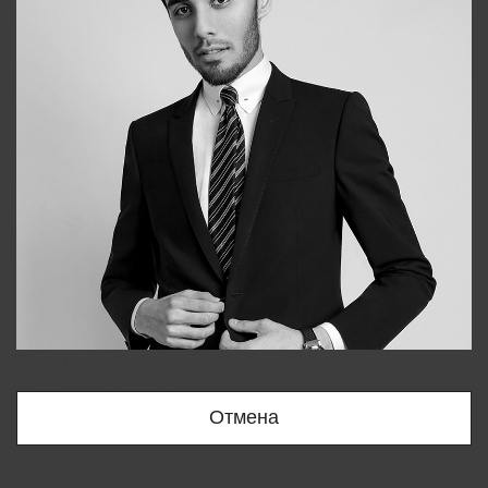
Bobur
+998909166696
Отмена