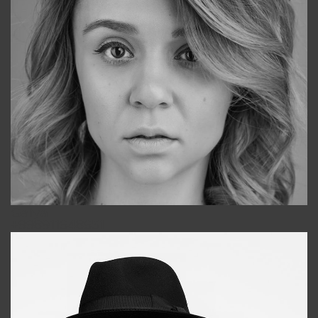
Galya
+998911648651