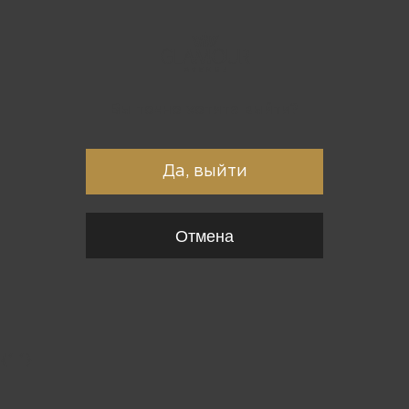
Вы точно хотите выйти?
Да, выйти
Отмена
{*
*}