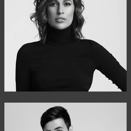
Elena
+998903282619