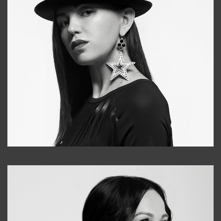
Tonya
+998931718866