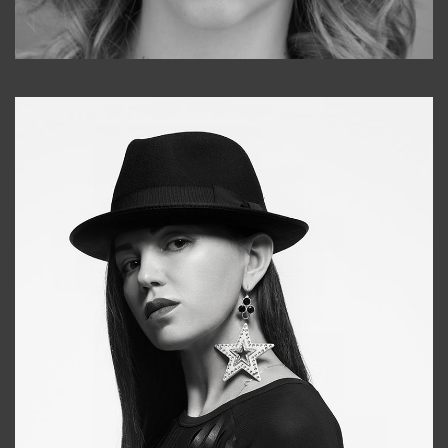
Galya
+998911648651