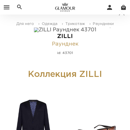
Для него
› Одежда
› Трикотаж
› Раунднеки
ZILLI
Раунднек
id: 43701
Коллекция ZILLI