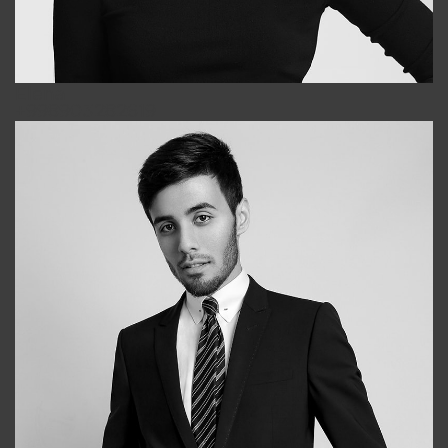
Elena
+998903282619