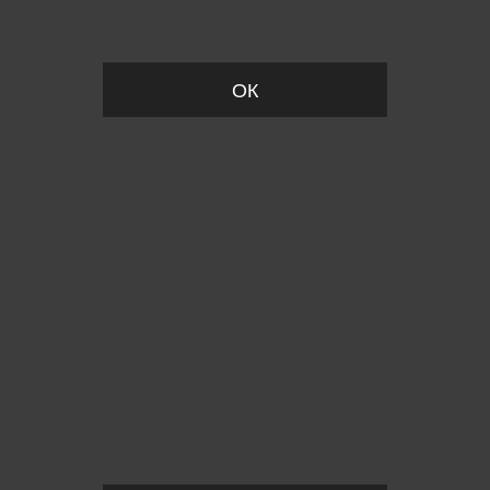
Вы удалили товар из корзины
ОК
Пожалуйста, установите размер