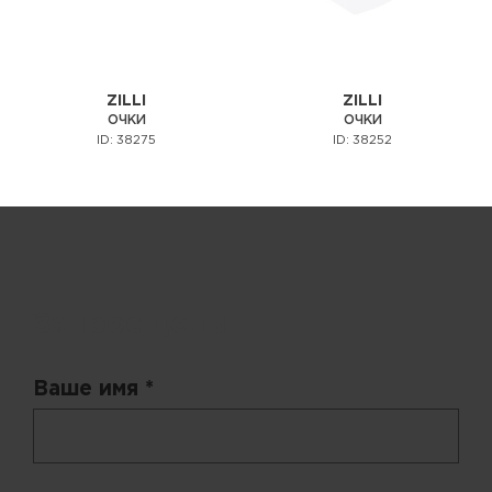
ZILLI
ZILLI
ОЧКИ
ОЧКИ
ID: 38275
ID: 38252
Запрос цены
Ваше имя *