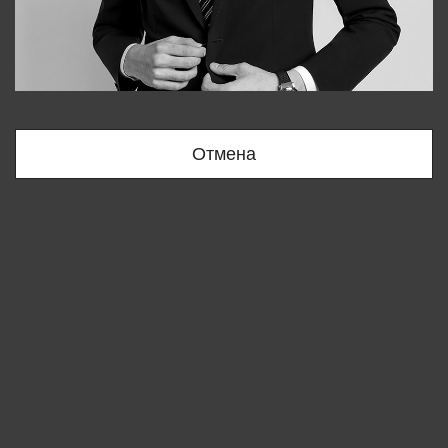
Bobur
+998909166696
Отмена