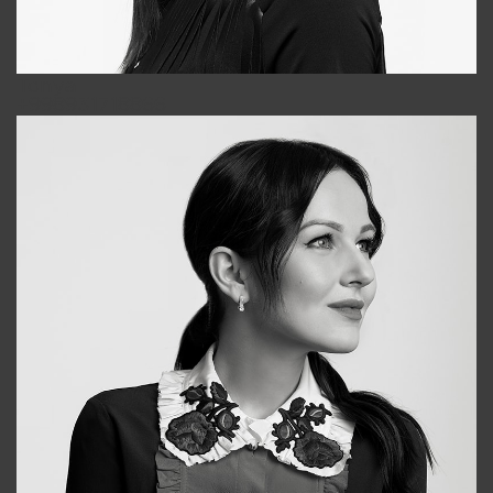
Tonya
+998931718866