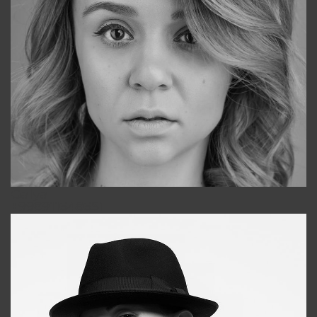
Galya
+998911648651