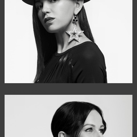
Tonya
+998931718866