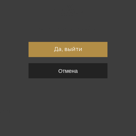
Вы точно хотите выйти?
Да, выйти
Отмена
{*
*}