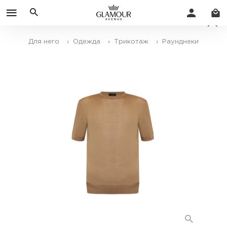
Для него
› Одежда
› Трикотаж
› Раунднеки