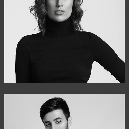
Elena
+998903282619