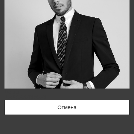
Bobur
+998909166696
Отмена