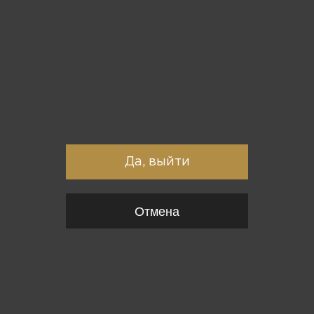
Вы точно хотите выйти?
Да, выйти
Отмена
{*
*}