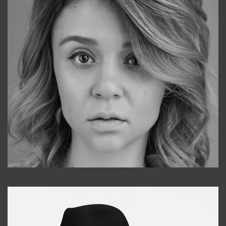
Galya
+998911648651