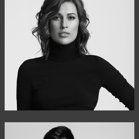
Elena
+998903282619