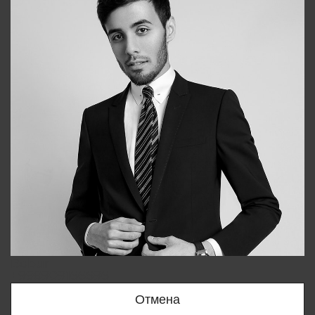
Bobur
+998909166696
Отмена