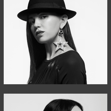
Tonya
+998931718866