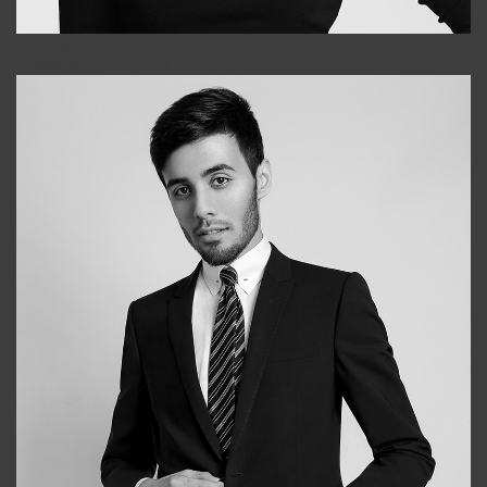
Elena
+998903282619