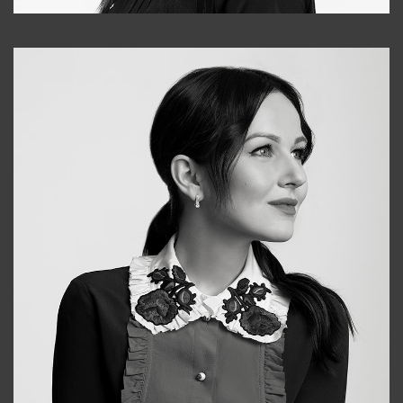
Tonya
+998931718866