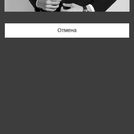
Bobur
+998909166696
Отмена
Вы удалили товар из корзины