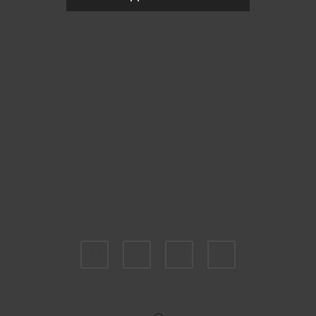
Пожалуйста, выберите размер IT
42
44
46
52
Укажите количество