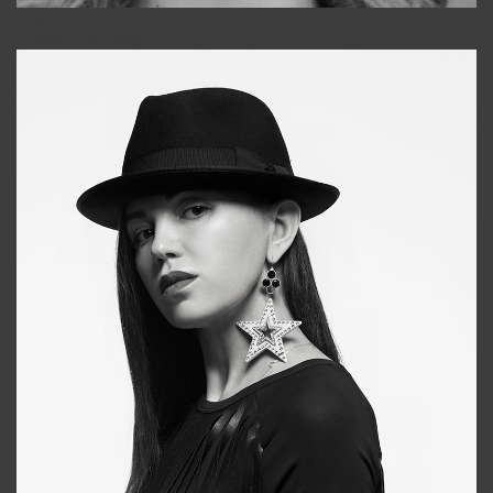
Galya
+998911648651