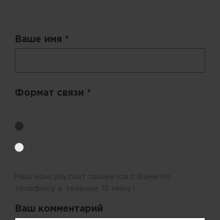
Запрос цены
Ваше имя *
Формат связи *
Выберите удобный способ получения цен.
Обратный звонок
Электронная почта
Наш консультант свяжется с Вами по
телефону в течение 15 минут.
Ваш комментарий