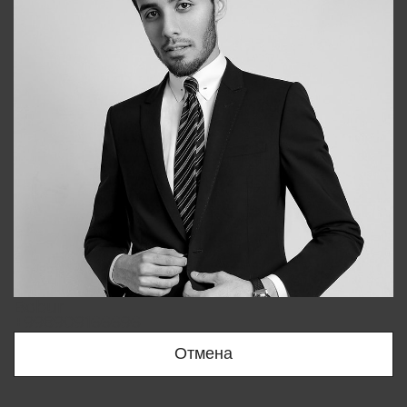
Bobur
+998909166696
Отмена