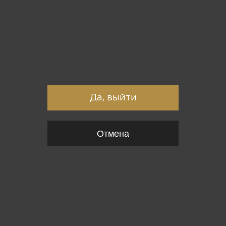
Вы точно хотите выйти?
Да, выйти
Отмена
{*
*}