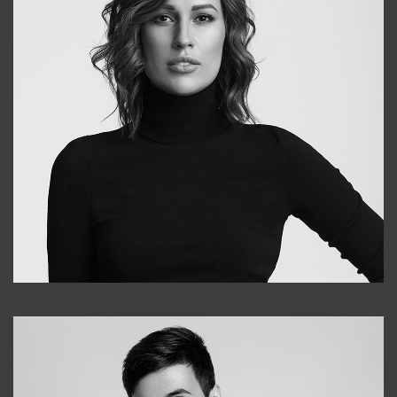
Elena
+998903282619