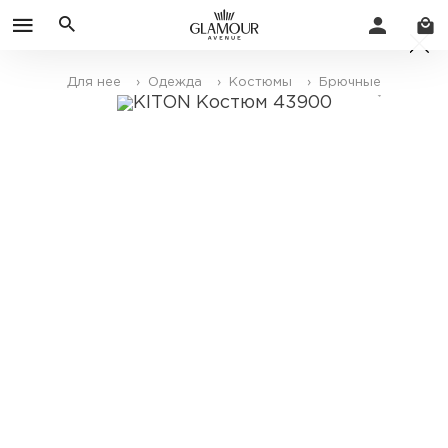
Для нее
› Одежда
› Костюмы
› Брючные