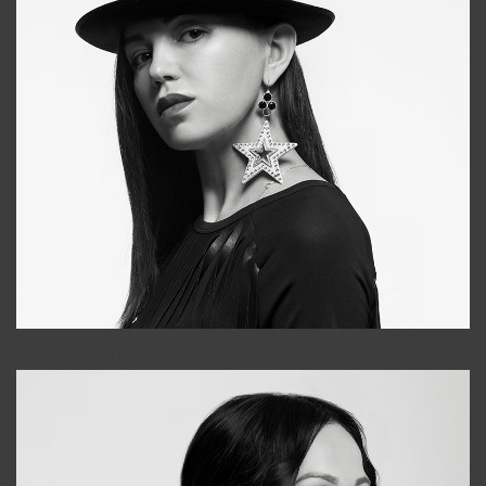
Tonya
+998931718866