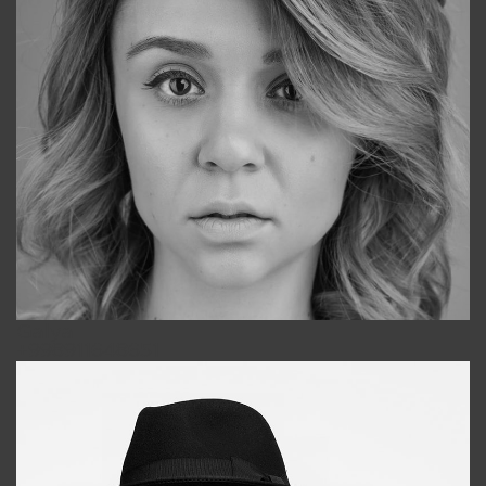
Galya
+998911648651