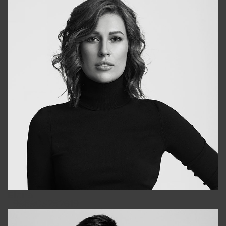
Elena
+998903282619