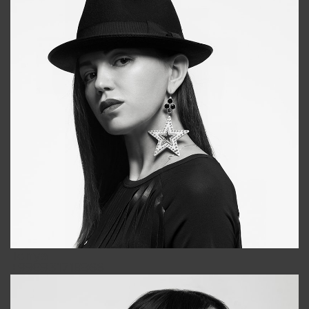
Tonya
+998931718866