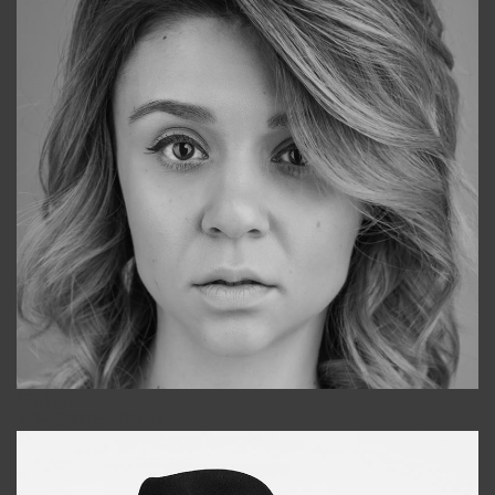
Galya
+998911648651