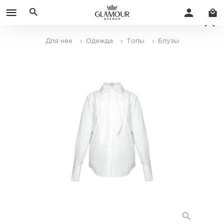
Для нее
› Одежда
› Топы
› Блузы