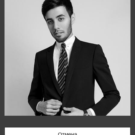
Bobur
+998909166696
Отмена