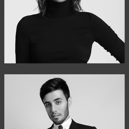
Elena
+998903282619