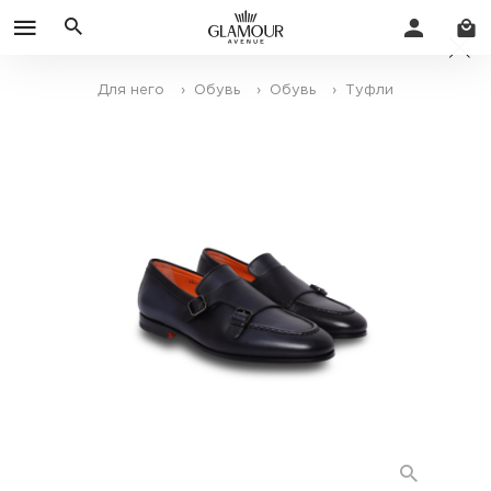
Для него
› Обувь
› Обувь
› Туфли