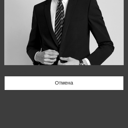
Bobur
+998909166696
Отмена