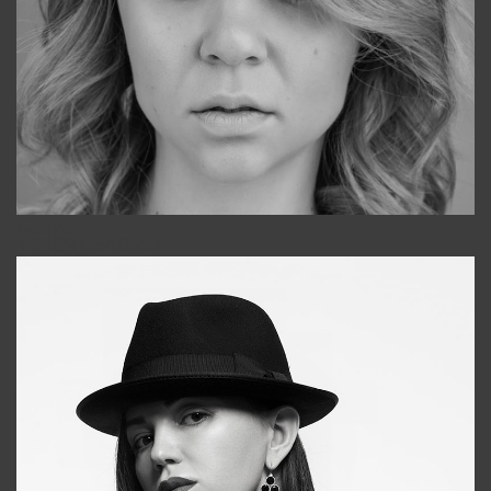
Galya
+998911648651