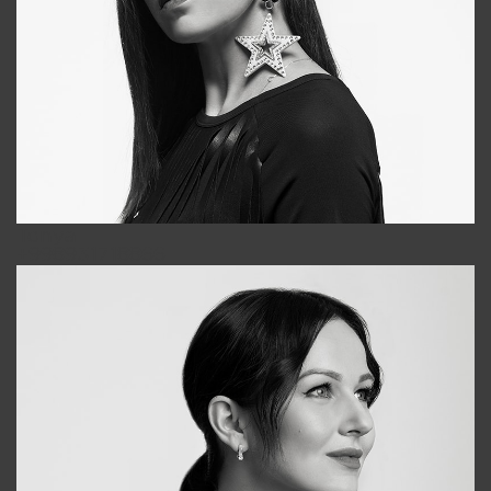
Tonya
+998931718866