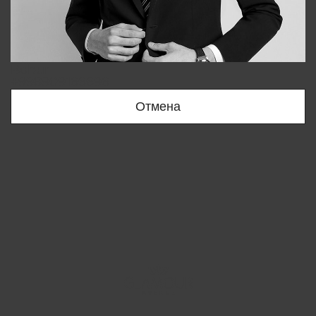
Bobur
+998909166696
Отмена