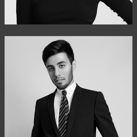
Elena
+998903282619