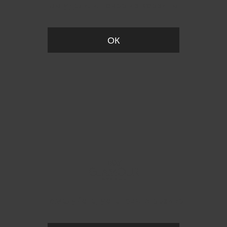
Вы удалили товар из корзины
ОК
Пожалуйста, установите размер