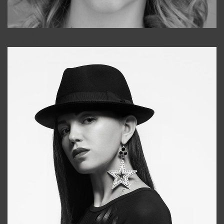
Galya
+998911648651