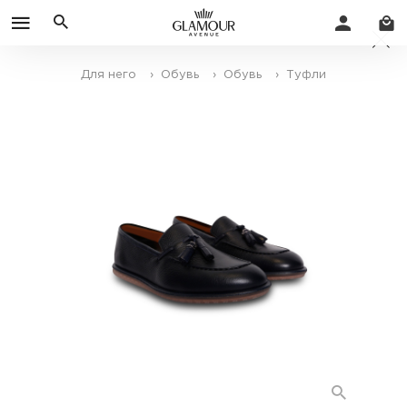
Для него
› Обувь
› Обувь
› Туфли