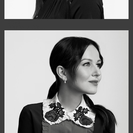
Tonya
+998931718866