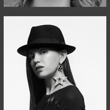
Galya
+998911648651