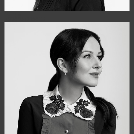
Tonya
+998931718866