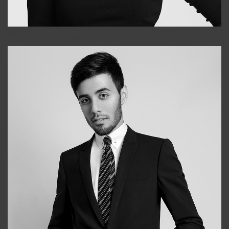
Elena
+998903282619