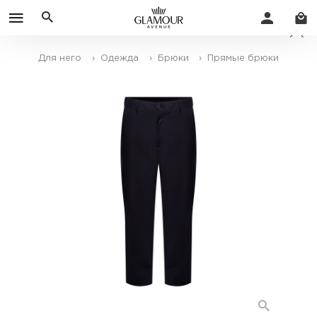
Для него
› Одежда
› Брюки
› Прямые брюки