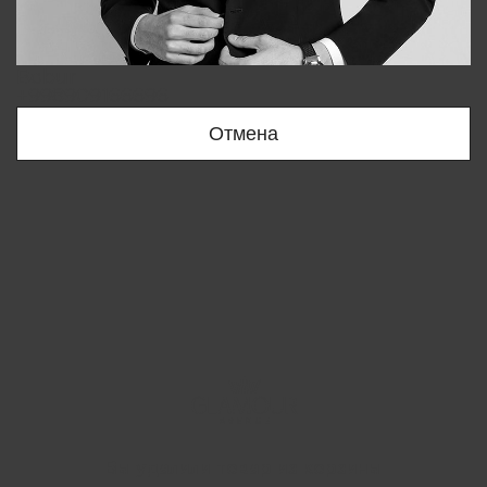
Bobur
+998909166696
Отмена
Вы удалили товар из корзины