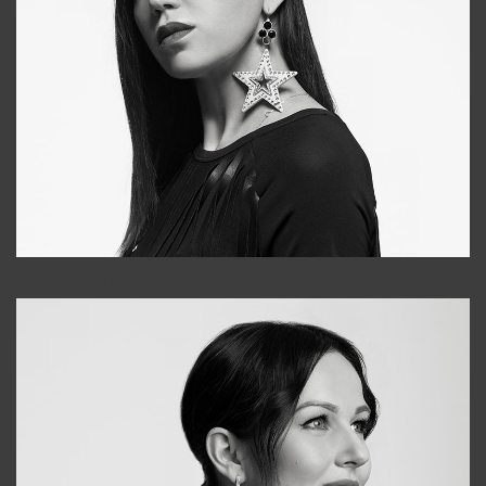
Tonya
+998931718866