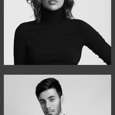
Elena
+998903282619