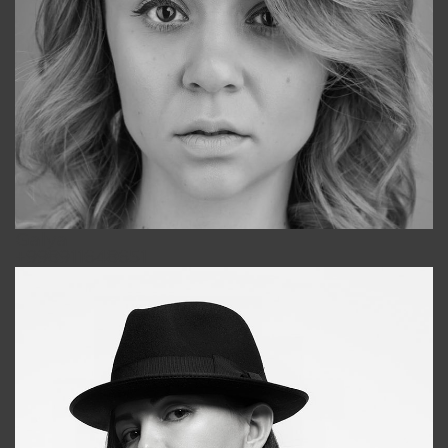
Galya
+998911648651