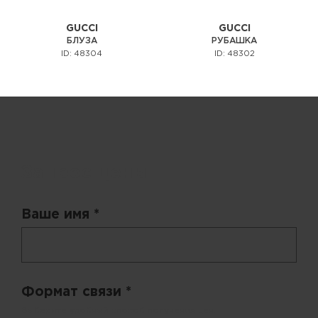
GUCCI
GUCCI
БЛУЗА
РУБАШКА
ID: 48304
ID: 48302
Запрос цены
Ваше имя *
Формат связи *
Выберите удобный способ получения цен.