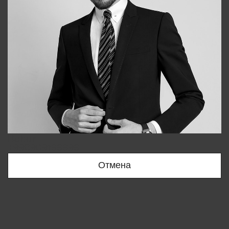
Bobur
+998909166696
Отмена