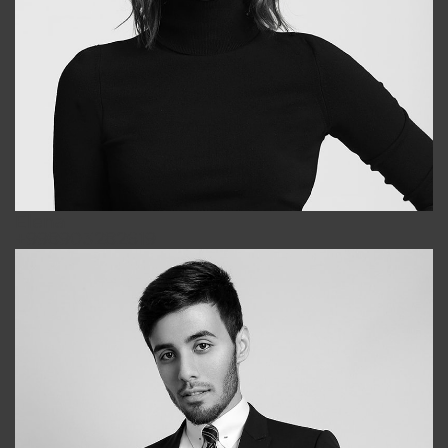
Elena
+998903282619