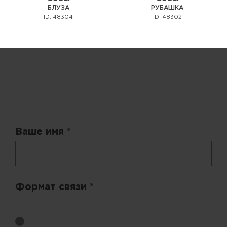
БЛУЗА
РУБАШКА
ID: 48304
ID: 48302
Запрос цены
Ваше имя *
Формат связи *
Выберите удобный способ получения цен.
Обратный звонок