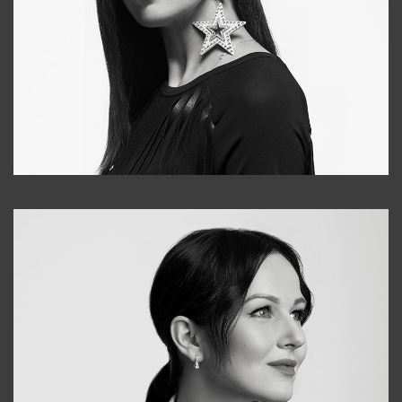
Tonya
+998931718866