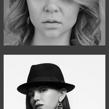
Galya
+998911648651