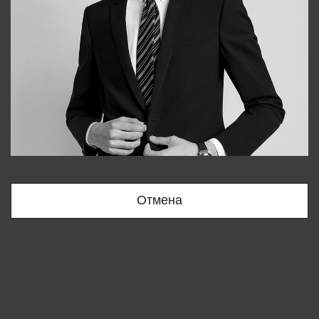
Bobur
+998909166696
Отмена