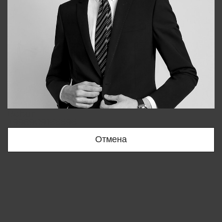
Bobur
+998909166696
Отмена