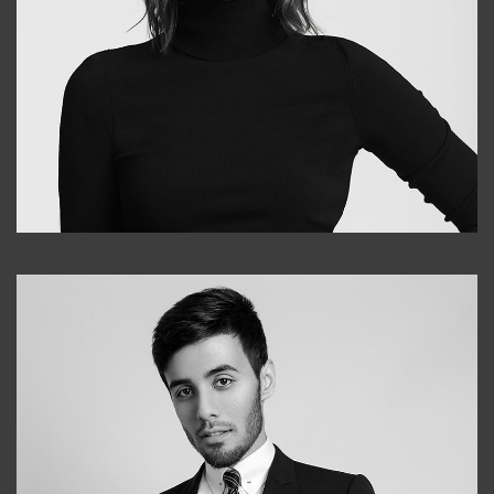
Elena
+998903282619