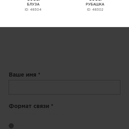
БЛУЗА
РУБАШКА
ID: 48304
ID: 48302
Запрос цены
Ваше имя *
Формат связи *
Выберите удобный способ получения цен.
Обратный звонок