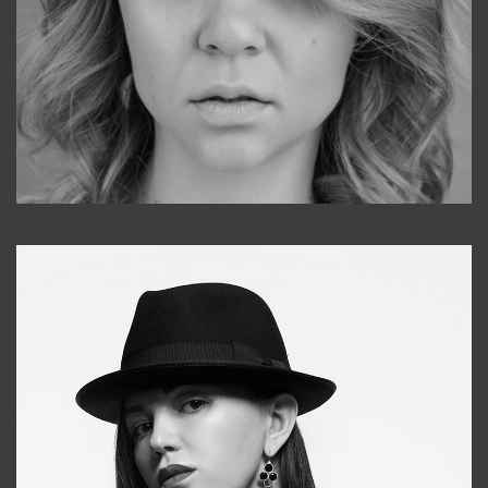
Galya
+998911648651