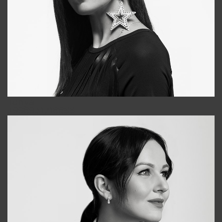
Tonya
+998931718866