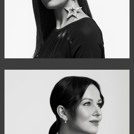
Tonya
+998931718866