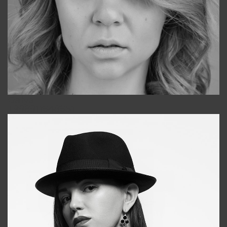
Galya
+998911648651