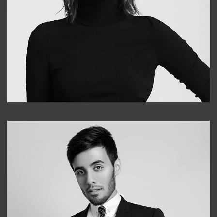
Elena
+998903282619