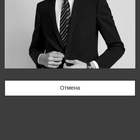
Bobur
+998909166696
Отмена