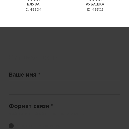
БЛУЗА
РУБАШКА
ID: 48304
ID: 48302
Запрос цены
Ваше имя *
Формат связи *
Выберите удобный способ получения цен.
Обратный звонок