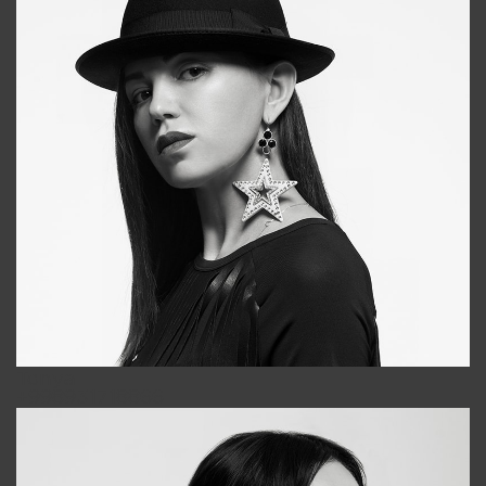
Tonya
+998931718866