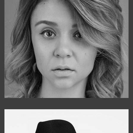
Galya
+998911648651