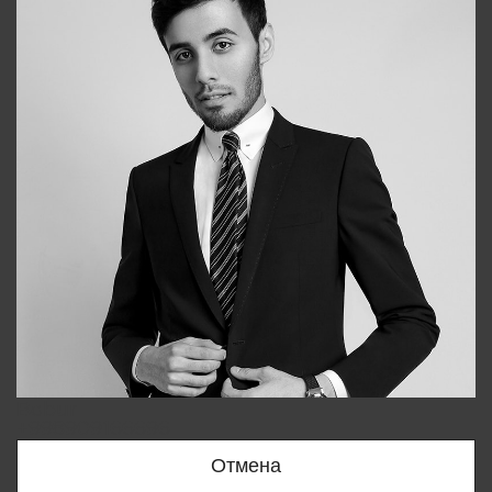
Bobur
+998909166696
Отмена