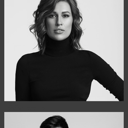
Elena
+998903282619