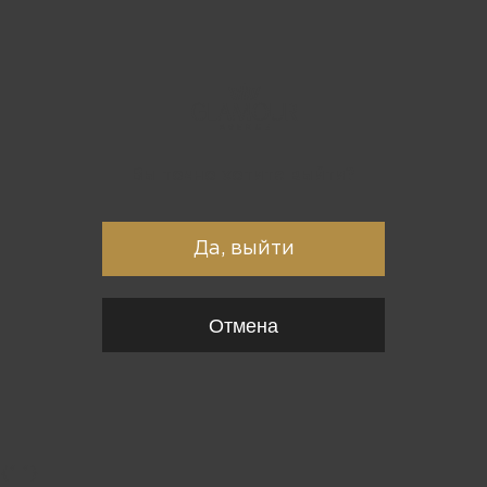
Вы точно хотите выйти?
Да, выйти
Отмена
{*
*}