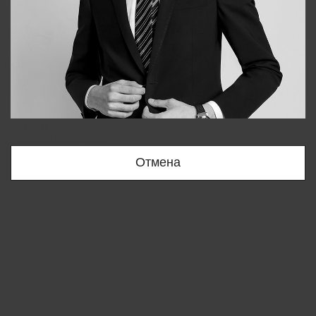
Bobur
+998909166696
Отмена