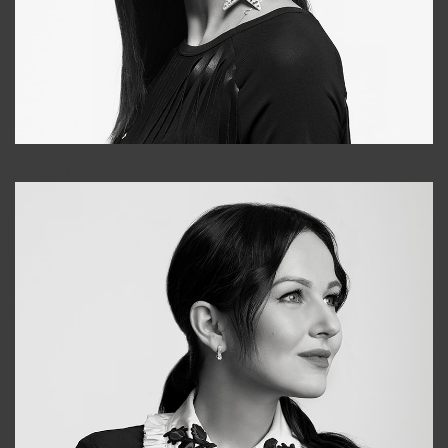
Tonya
+998931718866