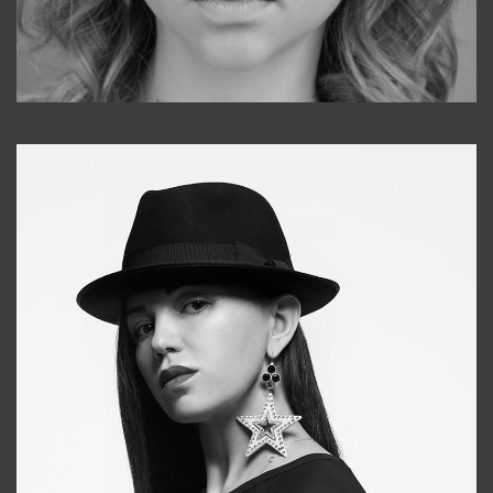
Galya
+998911648651