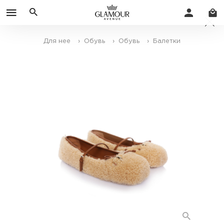
Для нее
› Обувь
› Обувь
› Балетки