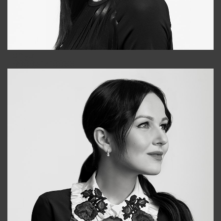
Tonya
+998931718866