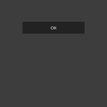
Вы удалили товар из корзины
ОК
Пожалуйста, установите размер