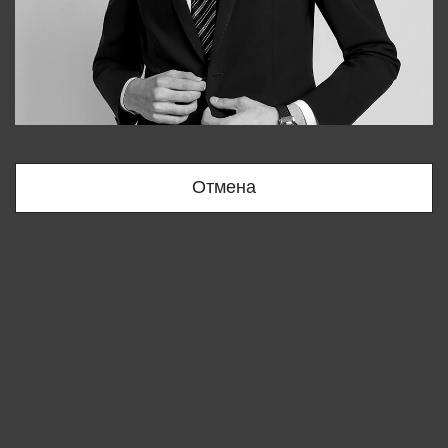
Bobur
+998909166696
Отмена