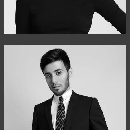
Elena
+998903282619