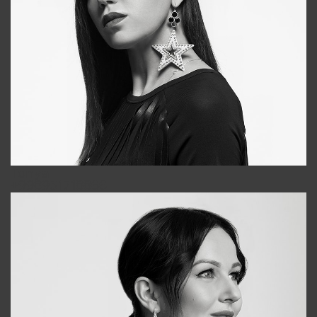
Tonya
+998931718866