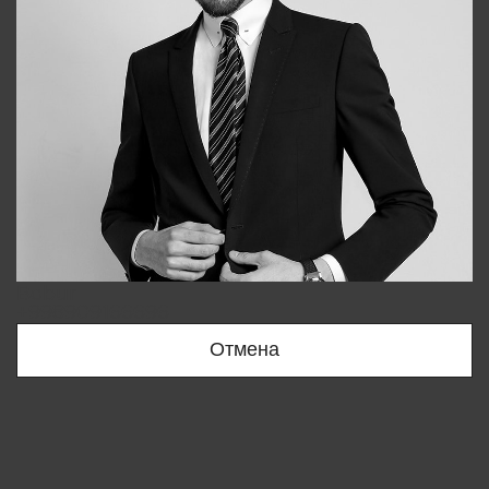
Bobur
+998909166696
Отмена