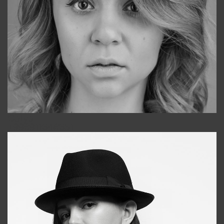
Galya
+998911648651