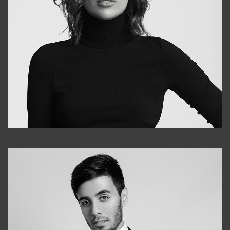
Elena
+998903282619