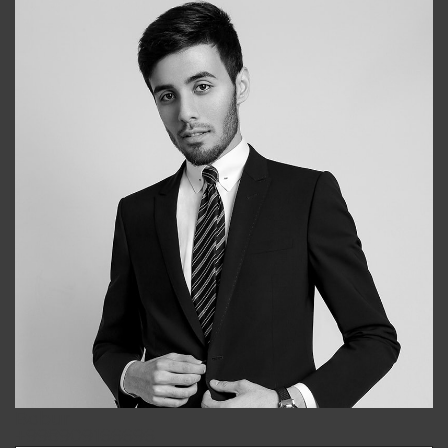
Bobur
+998909166696