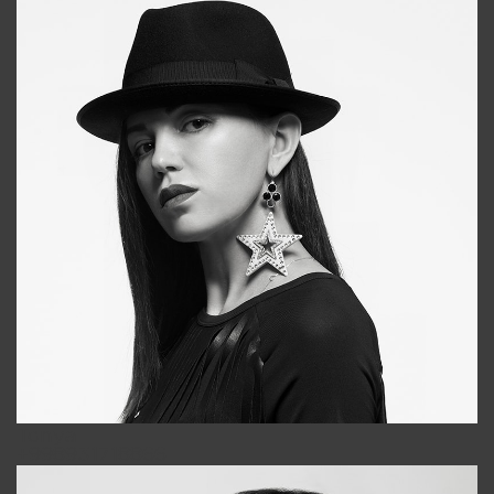
Tonya
+998931718866