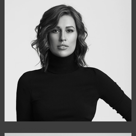
Elena
+998903282619