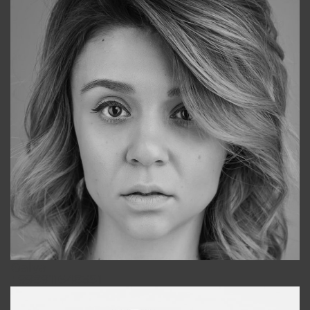
Galya
+998911648651