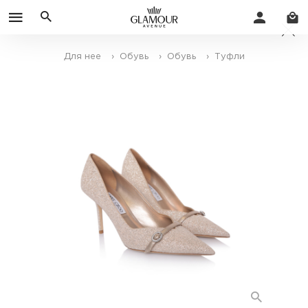
Для нее
› Обувь
› Обувь
› Туфли