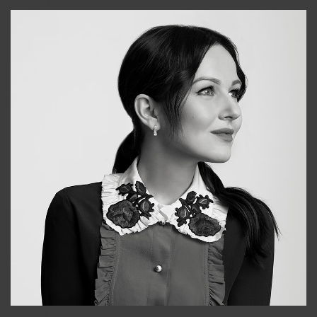
+998931718866
Alena