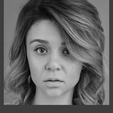
Galya
+998911648651