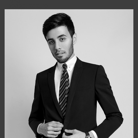
Elena
+998903282619