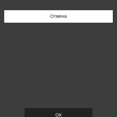
Bobur
+998909166696
Отмена
Вы удалили товар из корзины
ОК