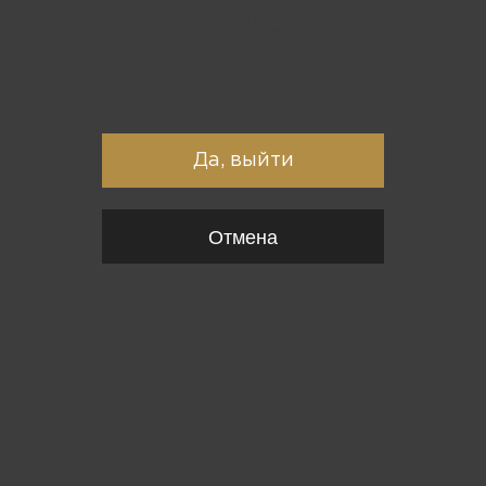
Вы точно хотите выйти?
Да, выйти
Отмена
{*
*}