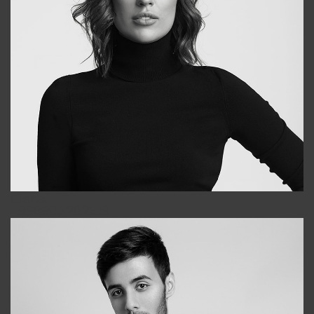
Elena
+998903282619