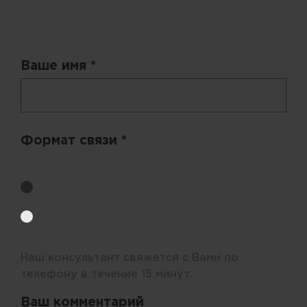
Запрос цены
Ваше имя *
Формат связи *
Выберите удобный способ получения цен.
Обратный звонок
Электронная почта
Наш консультант свяжется с Вами по
телефону в течение 15 минут.
Ваш комментарий