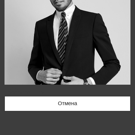
Bobur
+998909166696
Отмена