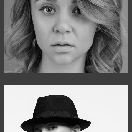
Galya
+998911648651