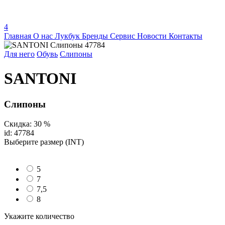
4
Главная
О нас
Лукбук
Бренды
Сервис
Новости
Контакты
Для него
Обувь
Слипоны
SANTONI
Слипоны
Скидка: 30 %
id: 47784
Выберите размер (INT)
5
7
7,5
8
Укажите количество