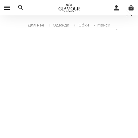
Для нее
› Одежда
› Юбки
› Макси