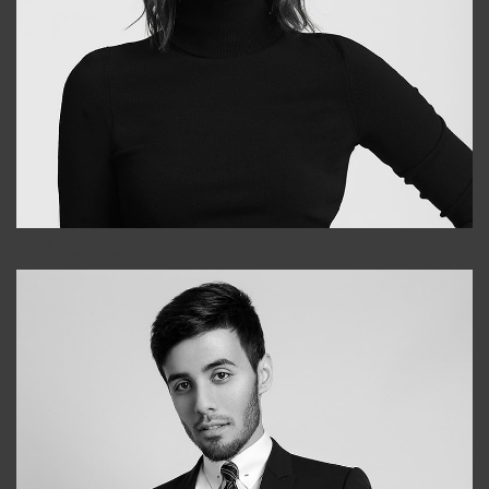
Elena
+998903282619