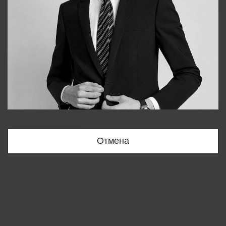
Bobur
+998909166696
Отмена