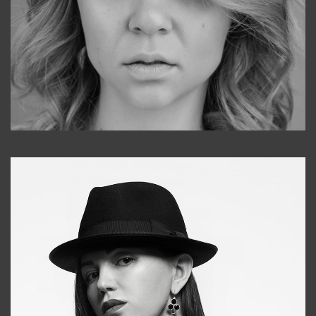
Galya
+998911648651