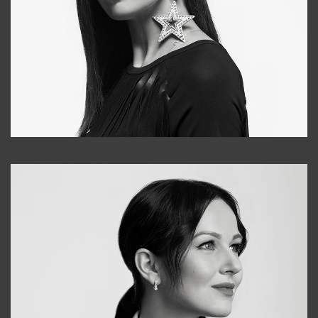
Tonya
+998931718866