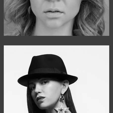
Galya
+998911648651