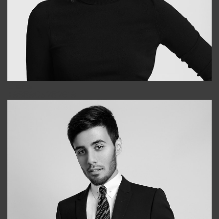
Elena
+998903282619