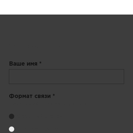
Запрос цены
Ваше имя *
Формат связи *
Выберите удобный способ получения цен.
Обратный звонок
Электронная почта