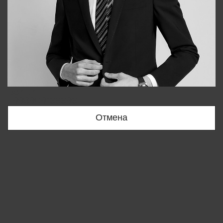
Bobur
+998909166696
Отмена