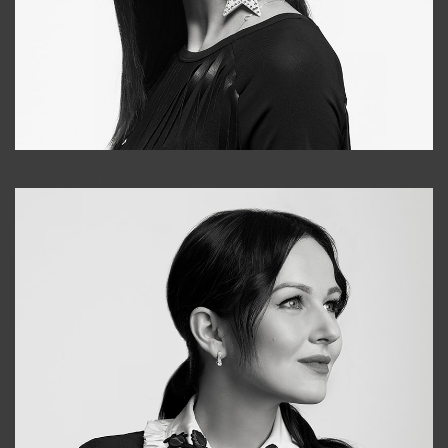
Tonya
+998931718866