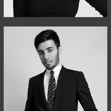
Elena
+998903282619