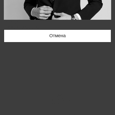
Bobur
+998909166696
Отмена