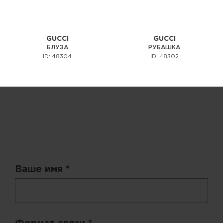
GUCCI
GUCCI
БЛУЗА
РУБАШКА
ID: 48304
ID: 48302
Запрос цены
Ваше имя *