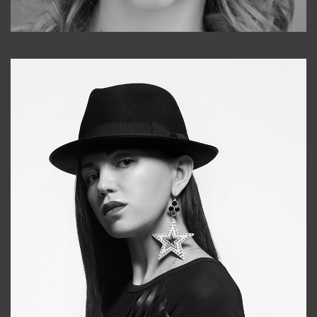
Galya
+998911648651