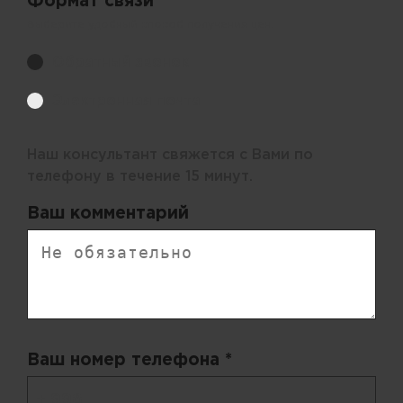
Формат связи *
Выберите удобный способ получения цен.
Обратный звонок
Электронная почта
Наш консультант свяжется с Вами по
телефону в течение 15 минут.
Ваш комментарий
Ваш номер телефона *
+ 998