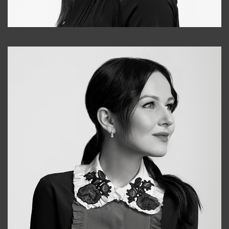
Tonya
+998931718866