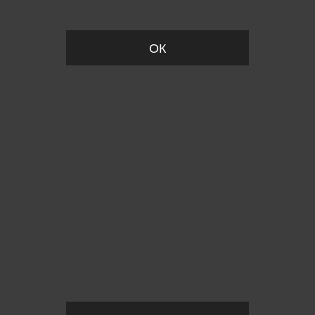
Вы удалили товар из корзины
ОК
Пожалуйста, установите размер