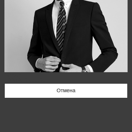
Bobur
+998909166696
Отмена