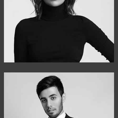
Elena
+998903282619