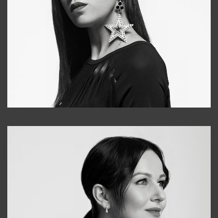
Tonya
+998931718866