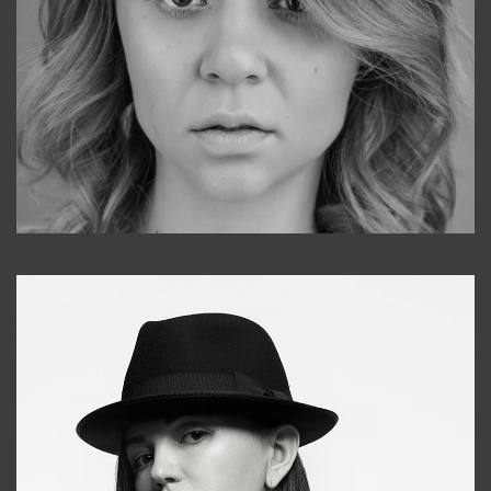
Galya
+998911648651